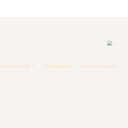
5
eg har en kode
Innlogging
Finn reservasjon