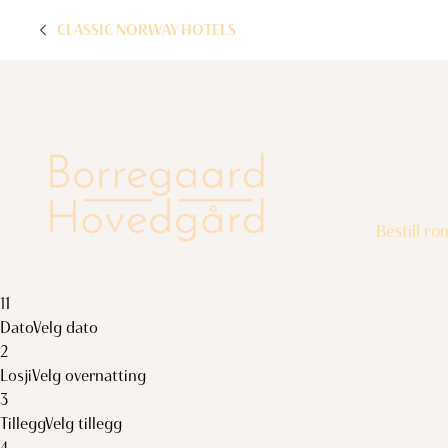
CLASSIC NORWAY HOTELS
Bestill ro
1
1
Dato
Velg dato
2
Losji
Velg overnatting
3
Tillegg
Velg tillegg
4