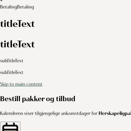
Betaling
Betaling
titleText
titleText
subTitleText
subTitleText
Skip to main content
Bestill pakker og tilbud
Kalenderen viser tilgjengelige ankomstdager for
Herskapeligp